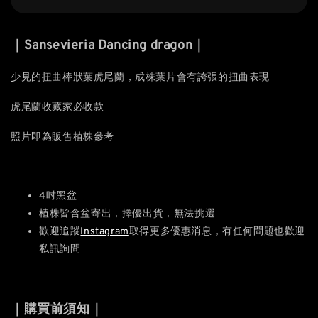
｜Sansevieria Dancing dragon｜
少見的扭曲棒狀葉虎尾蘭，成株葉片會有誇張的扭曲表現
虎尾蘭收藏家必收款
照片即為販售植株參考
4吋黑盆
植株皆含盆寄出，擇優出貨，無法挑選
歡迎追蹤
Instagram
取得更多優惠消息，有任何問題也歡迎
私訊詢問
｜購買前須知｜