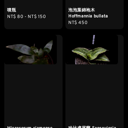
噴瓶
泡泡葉錦袍木
Hoffmannia bullata
Regular
NT$ 80
-
NT$ 150
Regular
NT$ 450
price
price