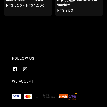
Microsorum siamense
哈比虎尾蘭 Sansevieria
'hobbit'
Regular
NT$ 850
-
NT$ 1,500
Regular
NT$ 350
price
price
FOLLOW US
WE ACCEPT