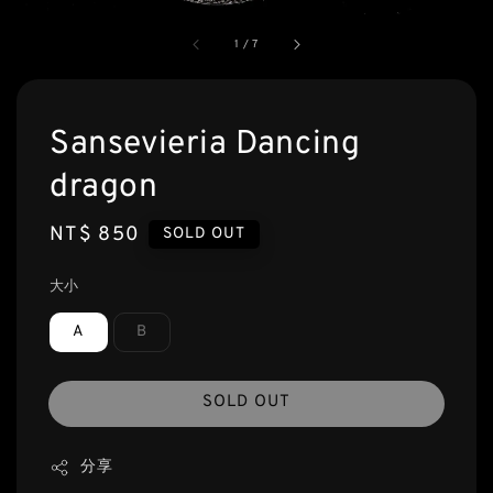
1
/
7
Sansevieria Dancing
dragon
Regular
NT$ 850
SOLD OUT
price
大小
A
B
SOLD OUT
分享