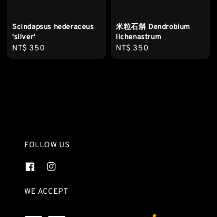
Scindapsus hederaceus
米粒石斛 Dendrobium
'silver'
lichenastrum
Regular
NT$ 350
Regular
NT$ 350
price
price
FOLLOW US
WE ACCEPT