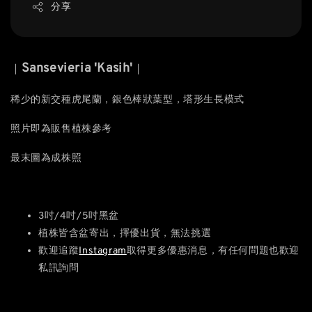
分享
Sansevieria 'Kasih'
｜
｜
稀少的新交種虎尾蘭，銀色棒狀葉型，塔形生長模式
照片即為販售植株參考
最末圖為成株照
3吋/4吋/5吋黑盆
植株皆含盆寄出，擇優出貨，無法挑選
歡迎追蹤
Instagram
取得更多優惠消息，有任何問題也歡迎
私訊詢問