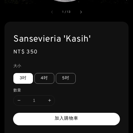
1
/
13
Sansevieria 'Kasih'
Regular
NT$ 350
price
大小
3吋
4吋
5吋
數量
加入購物車