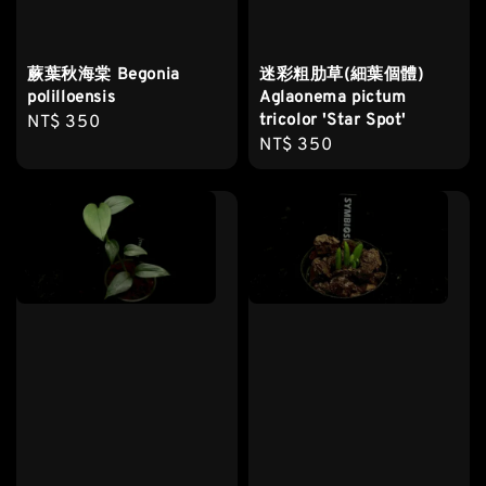
蕨葉秋海棠 Begonia
迷彩粗肋草(細葉個體)
polilloensis
Aglaonema pictum
tricolor 'Star Spot'
Regular
NT$ 350
Regular
NT$ 350
price
price