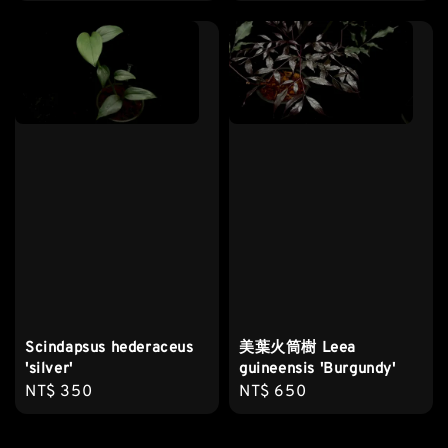
price
Scindapsus hederaceus
美葉火筒樹 Leea
'silver'
guineensis 'Burgundy'
Regular
NT$ 350
Regular
NT$ 650
price
price