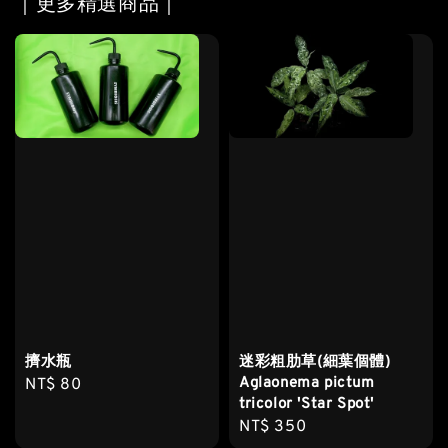
｜更多精選商品｜
擠水瓶
迷彩粗肋草(細葉個體)
Aglaonema pictum
Regular
NT$ 80
tricolor 'Star Spot'
price
Regular
NT$ 350