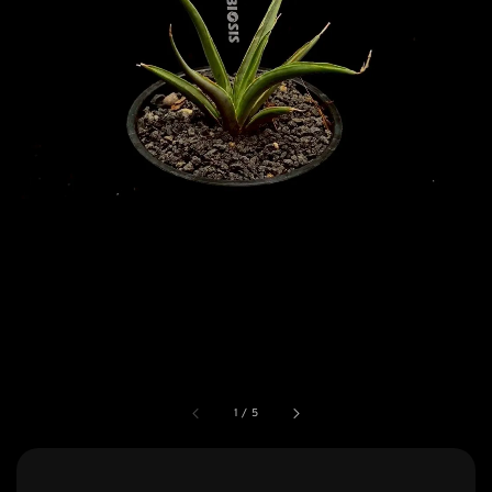
1
/
5