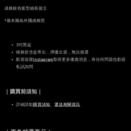
成株銀色葉型細長挺立
*最末圖為外國成株照
3吋黑盆
植株皆含盆寄出，擇優出貨，無法挑選
歡迎追蹤
Instagram
取得更多優惠消息，有任何問題也歡迎
私訊詢問
｜購買前須知｜
詳細請點
購買須知
、
運送相關資訊