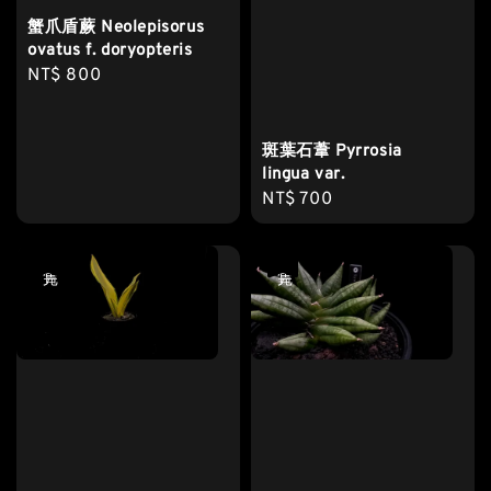
蟹爪盾蕨 Neolepisorus
ovatus f. doryopteris
Regular
NT$ 800
price
斑葉石葦 Pyrrosia
lingua var.
Regular
NT$ 700
price
售完
售完