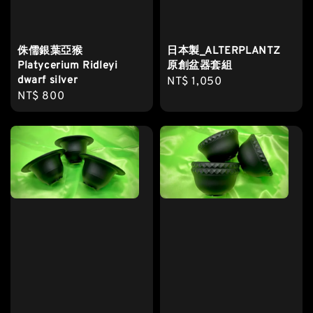
侏儒銀葉亞猴
日本製_ALTERPLANTZ
Platycerium Ridleyi
原創盆器套組
dwarf silver
Regular
NT$ 1,050
Regular
NT$ 800
price
price