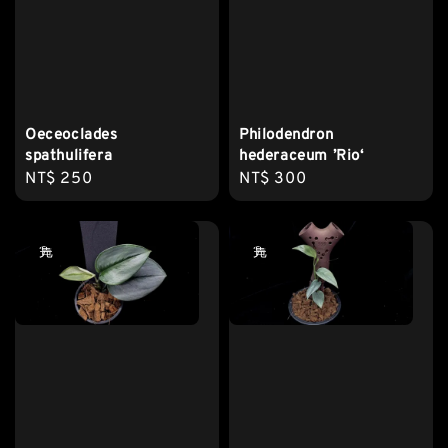
Oeceoclades
Philodendron
spathulifera
hederaceum ’Rio‘
Regular
NT$ 250
Regular
NT$ 300
price
price
售完
售完