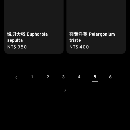
颯貝大戟 Euphorbia
羽葉洋葵 Pelargonium
sepulta
triste
Regular
NT$ 950
Regular
NT$ 400
price
price
1
2
3
4
5
6