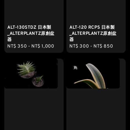
ALT-130STDZ 日本製
ALT-120 RCPS 日本製
_ALTERPLANTZ原創盆
_ALTERPLANTZ原創盆
器
器
Regular
NT$ 350
-
NT$ 1,000
Regular
NT$ 300
-
NT$ 850
price
price
售完