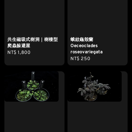
共生磁吸式樹洞｜樹棲型
蛾紋龜殼蘭
爬蟲躲避屋
Oeceoclades
roseovariegata
Regular
NT$ 1,800
Regular
NT$ 250
price
price