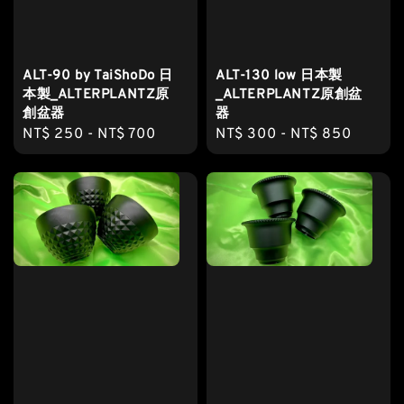
ALT-90 by TaiShoDo 日
ALT-130 low 日本製
本製_ALTERPLANTZ原
_ALTERPLANTZ原創盆
創盆器
器
Regular
NT$ 250
-
NT$ 700
Regular
NT$ 300
-
NT$ 850
price
price