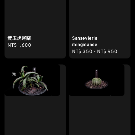
黃玉虎尾蘭
Sansevieria
mingmanee
Regular
NT$ 1,600
Regular
NT$ 350
-
NT$ 950
price
price
售完