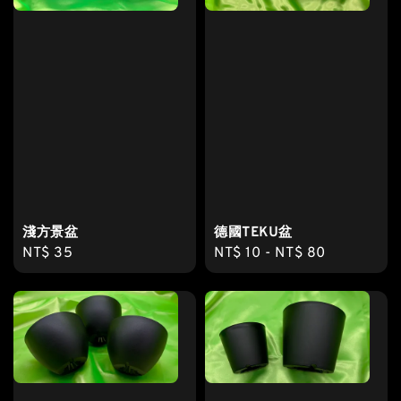
淺方景盆
德國TEKU盆
Regular
NT$ 35
Regular
NT$ 10
-
NT$ 80
price
price