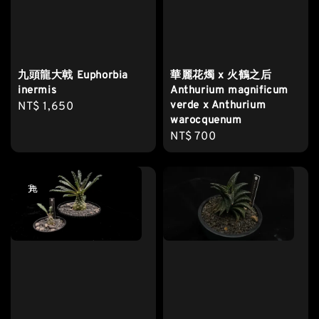
九頭龍大戟 Euphorbia
華麗花燭 x 火鶴之后
inermis
Anthurium magnificum
verde x Anthurium
Regular
NT$ 1,650
warocquenum
price
Regular
NT$ 700
price
售完