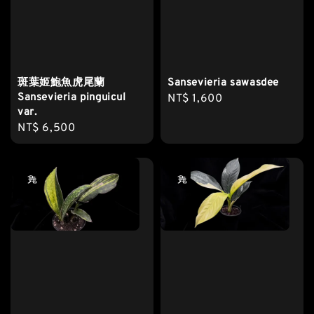
斑葉姬鮑魚虎尾蘭
Sansevieria sawasdee
Sansevieria pinguicul
Regular
NT$ 1,600
var.
price
Regular
NT$ 6,500
price
售完
售完