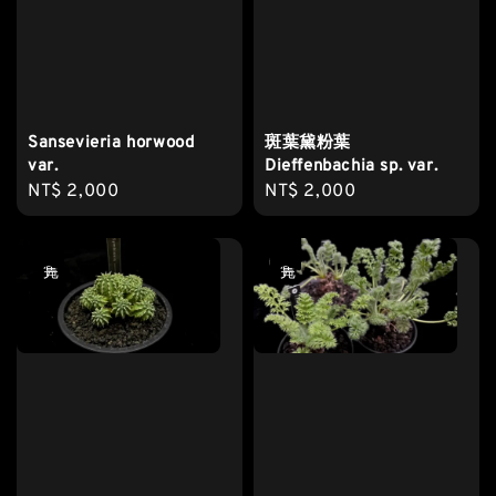
Sansevieria horwood
斑葉黛粉葉
var.
Dieffenbachia sp. var.
Regular
NT$ 2,000
Regular
NT$ 2,000
price
price
售完
售完