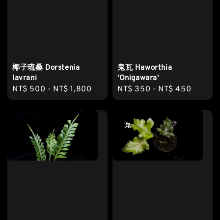
椰子琉桑 Dorstenia
鬼瓦 Haworthia
lavrani
'Onigawara'
Regular
NT$ 500
-
NT$ 1,800
Regular
NT$ 350
-
NT$ 450
price
price
售完