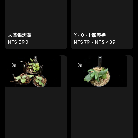
大葉銀斑葛
Y ‧ O ‧ I 攀爬棒
Regular
NT$ 590
Regular
NT$ 79
-
NT$ 439
price
price
售完
售完