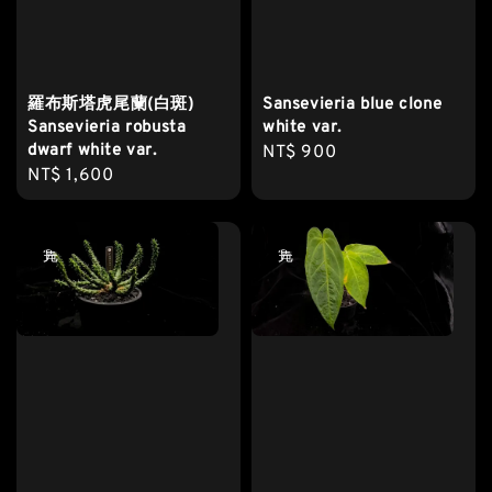
羅布斯塔虎尾蘭(白斑)
Sansevieria blue clone
Sansevieria robusta
white var.
dwarf white var.
Regular
NT$ 900
Regular
NT$ 1,600
price
price
售完
售完