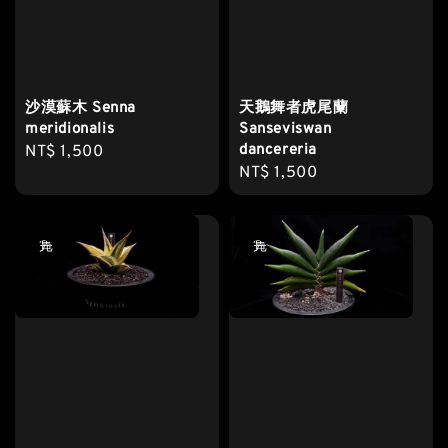
沙漠蘇木 Senna
天鵝舞者虎尾蘭
meridionalis
Sanseviswan
dancereria
Regular
NT$ 1,500
Regular
NT$ 1,500
price
price
售完
售完