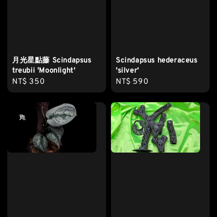
月光星點藤 Scindapsus
Scindapsus hederaceus
treubii 'Moonlight'
'silver'
Regular
NT$ 350
Regular
NT$ 590
price
price
售完