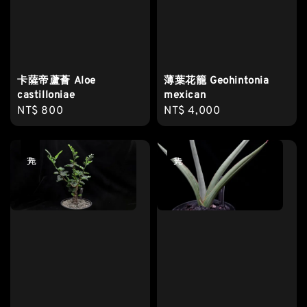
卡薩帝蘆薈 Aloe
薄葉花籠 Geohintonia
castilloniae
mexican
Regular
NT$ 800
Regular
NT$ 4,000
price
price
售完
售完