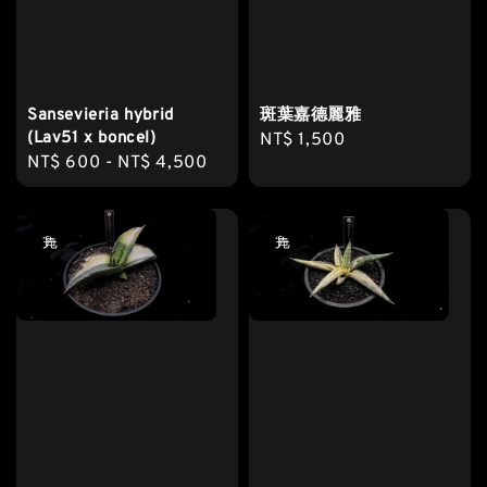
Sansevieria hybrid
斑葉嘉德麗雅
(Lav51 x boncel)
Regular
NT$ 1,500
Regular
NT$ 600
-
NT$ 4,500
price
price
售完
售完