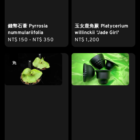
錢幣石葦 Pyrrosia
玉女鹿角蕨 Platycerium
nummulariifolia
willinckii 'Jade Girl'
Regular
NT$ 150
-
NT$ 350
Regular
NT$ 1,200
price
price
售完