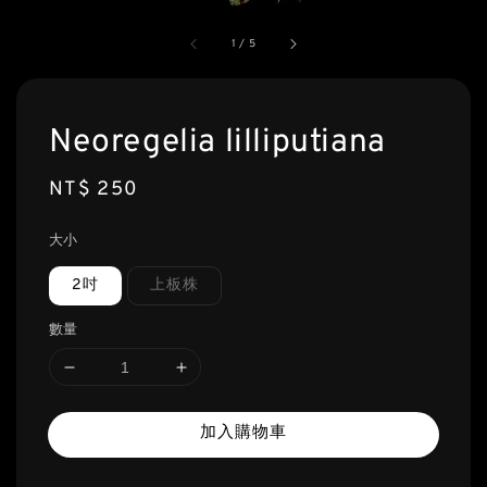
1
/
5
Neoregelia lilliputiana
Regular
NT$ 250
price
大小
2吋
上板株
數量
加入購物車