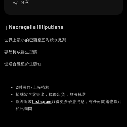
分享
Neoregelia lilliputiana
｜
｜
世界上最小的巴西產五彩積水鳳梨
容易長成群生型態
也適合種植於生態缸
2吋黑盆/上板植株
植株皆含盆寄出，擇優出貨，無法挑選
歡迎追蹤
Instagram
取得更多優惠消息，有任何問題也歡迎
私訊詢問