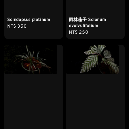
Scindapsus platinum
雨林茄子 Solanum
evolvulifolium
Regular
NT$ 350
Regular
NT$ 250
price
price