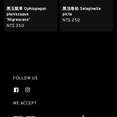
黑玉龍草 Ophiopogon
黑頂卷柏 Selaginella
planiscapus
picta
'Nigrescens'
Regular
NT$ 250
Regular
NT$ 350
price
price
FOLLOW US
WE ACCEPT