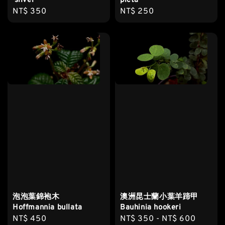
'silver'
picta
Regular
NT$ 350
Regular
NT$ 250
price
price
泡泡葉錦袍木
澳洲昆士蘭小葉羊蹄甲
Hoffmannia bullata
Bauhinia hookeri
Regular
NT$ 450
Regular
NT$ 350
-
NT$ 600