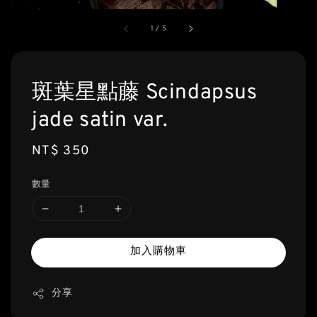
1
/
5
斑葉星點藤 Scindapsus
jade satin var.
Regular
NT$ 350
price
數量
加入購物車
分享