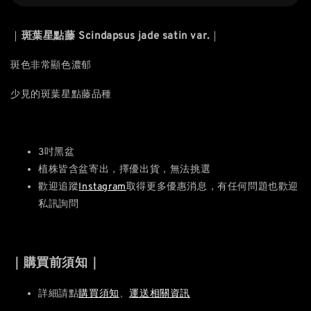
｜
斑葉星點藤 Scindapsus jade satin var.
｜
斑色非常顯色濃郁
少見的斑葉星點藤品種
3吋黑盆
植株皆含盆寄出，擇優出貨，無法挑選
歡迎追蹤
Instagram
取得更多優惠消息，有任何問題也歡迎
私訊詢問
｜購買前須知｜
詳細請點
購買須知
、
運送相關資訊