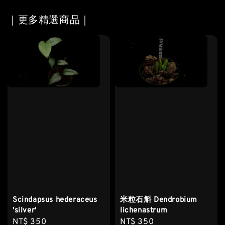
｜更多精選商品｜
Scindapsus hederaceus
米粒石斛 Dendrobium
'silver'
lichenastrum
Regular
NT$ 350
Regular
NT$ 350