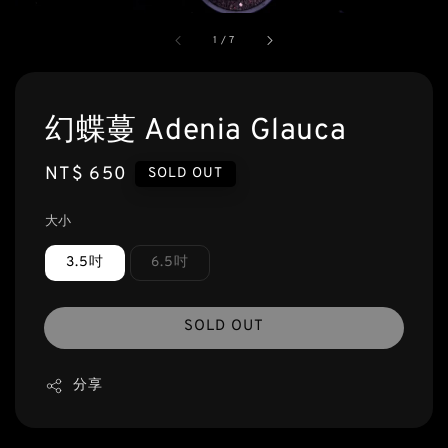
1
/
7
幻蝶蔓 Adenia Glauca
Regular
NT$ 650
SOLD OUT
price
大小
3.5吋
6.5吋
SOLD OUT
分享