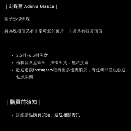
｜
幻蝶蔓 Adenia Glauca
｜
葉子形似蝴蝶
身為塊根但又有非常可愛的葉片，非常具有觀賞價值
3.5吋/6.5吋黑盆
植株皆含盆寄出，擇優出貨，無法挑選
歡迎追蹤
Instagram
取得更多優惠消息，有任何問題也歡迎
私訊詢問
｜購買前須知｜
詳細請點
購買須知
、
運送相關資訊