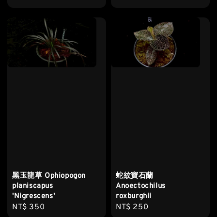
price
price
黑玉龍草 Ophiopogon
蛇紋寶石蘭
planiscapus
Anoectochilus
'Nigrescens'
roxburghii
Regular
NT$ 350
Regular
NT$ 250