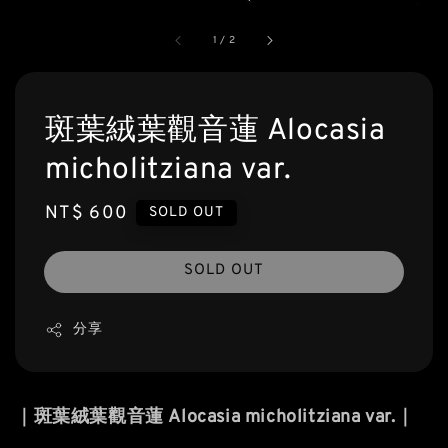
1
/
2
斑葉絨葉觀音蓮 Alocasia
micholitziana var.
Regular
NT$ 600
SOLD OUT
price
SOLD OUT
分享
｜斑葉絨葉觀音蓮 Alocasia micholitziana var.｜