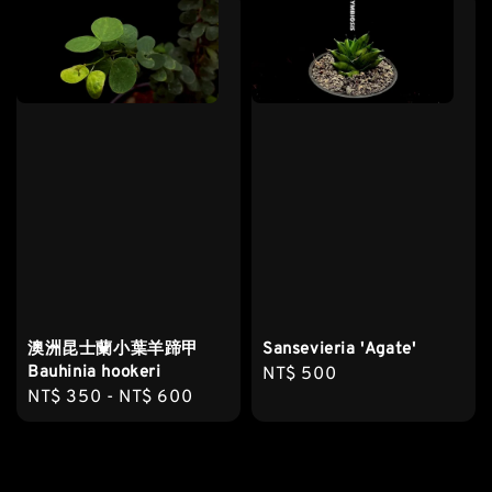
澳洲昆士蘭小葉羊蹄甲
Sansevieria 'Agate'
Bauhinia hookeri
Regular
NT$ 500
Regular
NT$ 350
-
NT$ 600
price
price