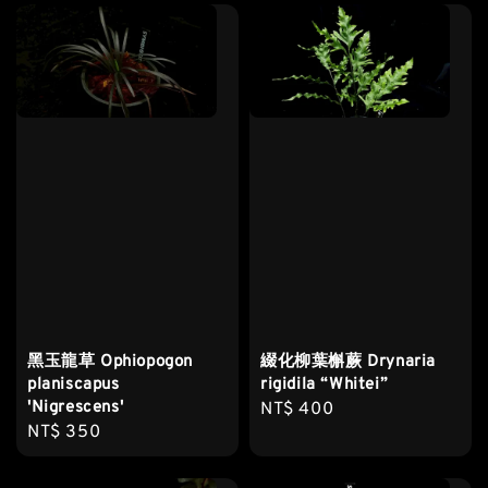
黑玉龍草 Ophiopogon
綴化柳葉槲蕨 Drynaria
planiscapus
rigidila “Whitei”
'Nigrescens'
Regular
NT$ 400
Regular
NT$ 350
price
price