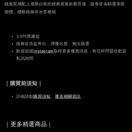
絨面質感配上潑墨白斑的經典斑葉款觀音蓮，販售皆為精選美斑
個體。穩根植株非水苔種植
3.5吋黑膠盆
植株皆含盆寄出，擇優出貨，無法挑選
歡迎追蹤
Instagram
取得更多優惠消息，有任何問題也歡迎
私訊詢問
｜購買前須知｜
詳細請點
購買須知
、
運送相關資訊
｜更多精選商品｜