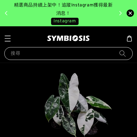
精選商品持續上架中！追蹤Instagram獲得最新
完成消費後
美園｜臺
消息！
Instagram
搜尋