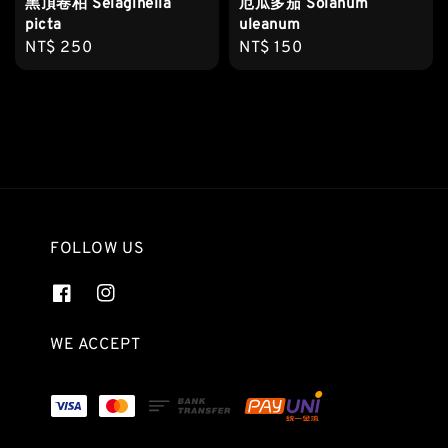
黑頂卷柏 Selaginella
厄瓜多茄 Solanum
picta
uleanum
Regular
NT$ 250
Regular
NT$ 150
price
price
FOLLOW US
WE ACCEPT