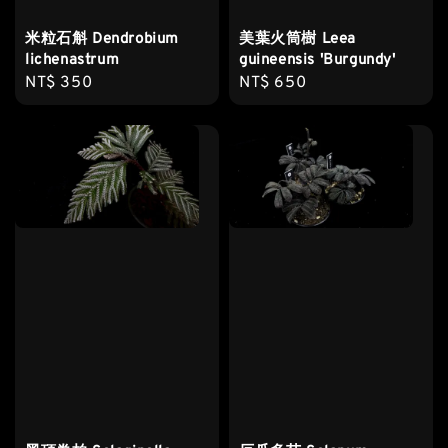
米粒石斛 Dendrobium
美葉火筒樹 Leea
lichenastrum
guineensis 'Burgundy'
Regular
NT$ 350
Regular
NT$ 650
price
price