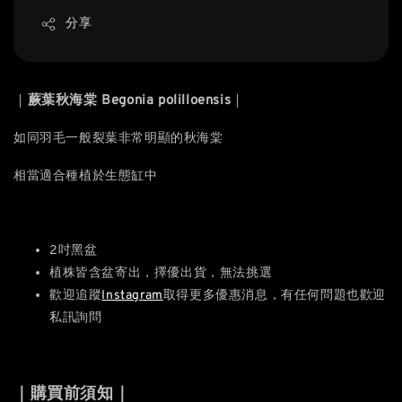
分享
｜
蕨葉秋海棠 Begonia polilloensis
｜
如同羽毛一般裂葉非常明顯的秋海棠
相當適合種植於生態缸中
2吋黑盆
植株皆含盆寄出，擇優出貨，無法挑選
歡迎追蹤
Instagram
取得更多優惠消息，有任何問題也歡迎
私訊詢問
｜購買前須知｜