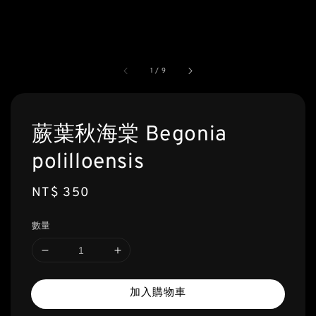
1
/
9
蕨葉秋海棠 Begonia
polilloensis
Regular
NT$ 350
price
數量
加入購物車