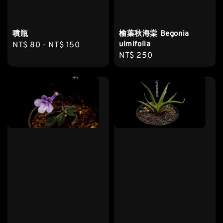
噴瓶
榆葉秋海棠 Begonia
ulmifolia
Regular
NT$ 80
-
NT$ 150
Regular
NT$ 250
price
price