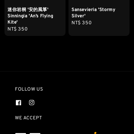
迷你岩桐 '安的風箏'
Sansevieria 'Stormy
Sinningia 'An’s Flying
Silver'
Kite'
Regular
NT$ 350
Regular
NT$ 350
price
price
FOLLOW US
WE ACCEPT