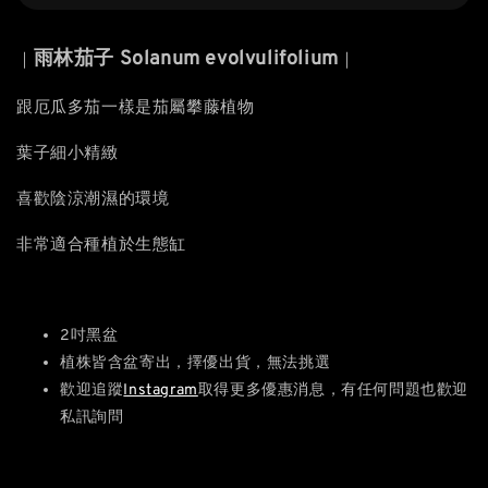
雨林茄子 Solanum evolvulifolium
｜
｜
跟厄瓜多茄一樣是茄屬攀藤植物
葉子細小精緻
喜歡陰涼潮濕的環境
非常適合種植於生態缸
2吋黑盆
植株皆含盆寄出，擇優出貨，無法挑選
歡迎追蹤
Instagram
取得更多優惠消息，有任何問題也歡迎
私訊詢問