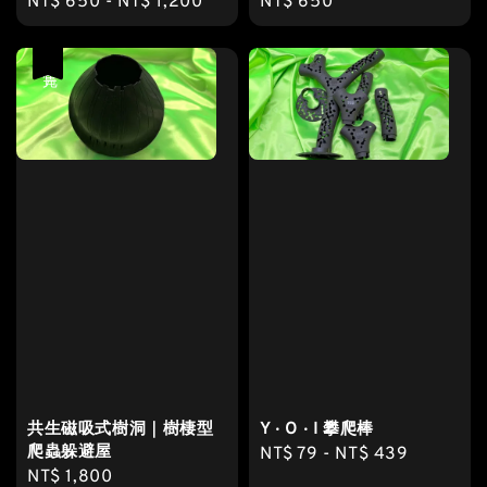
Regular
NT$ 650
-
NT$ 1,200
Regular
NT$ 650
price
price
售完
共生磁吸式樹洞｜樹棲型
Y ‧ O ‧ I 攀爬棒
爬蟲躲避屋
Regular
NT$ 79
-
NT$ 439
Regular
NT$ 1,800
price