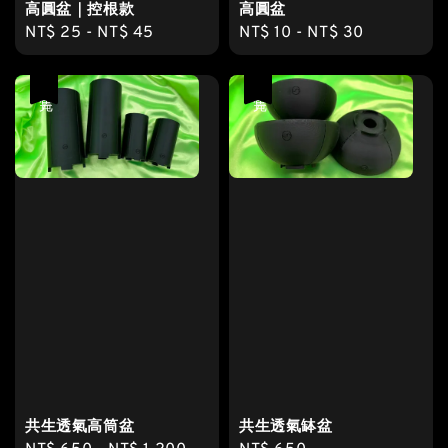
高圓盆｜控根款
高圓盆
Regular
NT$ 25
-
NT$ 45
Regular
NT$ 10
-
NT$ 30
price
price
售完
售完
共生透氣高筒盆
共生透氣缽盆