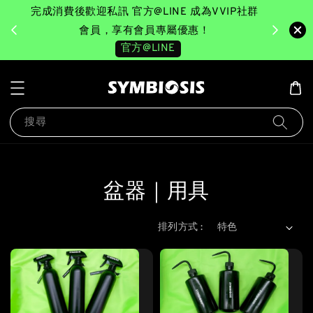
得最新
完成消費後歡迎私訊 官方@LINE 成為VVIP社群
會員，享有會員專屬優惠！
官方@LINE
搜尋
盆器｜用具
排列方式 :