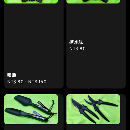
擠水瓶
Regular
NT$ 80
price
噴瓶
Regular
NT$ 80
-
NT$ 150
price