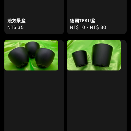
淺方景盆
德國TEKU盆
Regular
NT$ 35
Regular
NT$ 10
-
NT$ 80
price
price