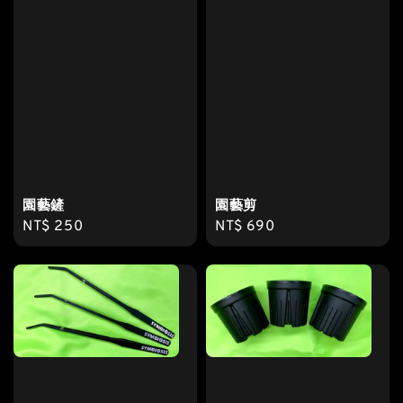
園藝鏟
園藝剪
Regular
NT$ 250
Regular
NT$ 690
price
price