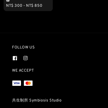
器
Regular
NT$ 300
-
NT$ 850
price
FOLLOW US
WE ACCEPT
共生制所 Symbiosis Studio