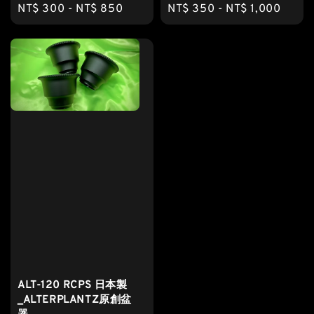
Regular
NT$ 300
-
NT$ 850
Regular
NT$ 350
-
NT$ 1,000
price
price
ALT-120 RCPS 日本製
_ALTERPLANTZ原創盆