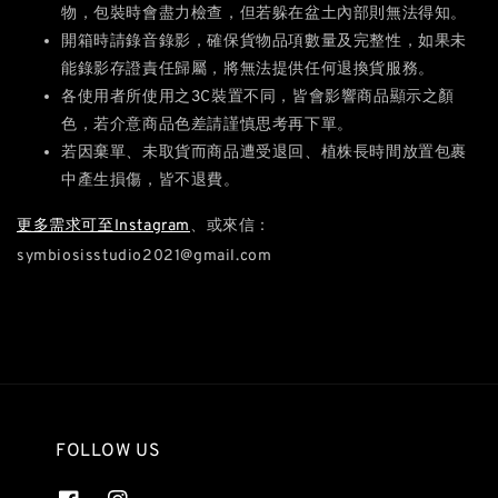
物，包裝時會盡力檢查，但若躲在盆土內部則無法得知。
開箱時請錄音錄影，確保貨物品項數量及完整性，如果未
能錄影存證責任歸屬，將無法提供任何退換貨服務。
各使用者所使用之3C裝置不同，皆會影響商品顯示之顏
色，若介意商品色差請謹慎思考再下單。
若因棄單、未取貨而商品遭受退回、植株長時間放置包裹
中產生損傷，皆不退費。
更多需求可至Instagram
、或來信：
symbiosisstudio2021@gmail.com
FOLLOW US