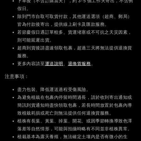
下單後（不含訂購當天），約 3-5 個工作天寄出，不含例
假日。
除到門市自取可取貨付款，其他運送選項（超商、郵局）
皆為付款後寄出，提供線上刷卡及匯款服務。
若節慶假日遇訂單較多、貨運堵塞或不可抗之天災因素，
則可能延遲出貨。
超商到貨後請盡速領取包裹，超過三天將無法提供退換貨
服務。
更多內容請至
運送說明
、
退換貨服務
。
注意事項：
盡力包裝、降低運送過程受傷風險。
為避免植栽在包裹內停留時間過長，請於收到寄出通知或
簡訊到貨通知時盡快領取包裹，若長時間放置於包裹內導
致植栽耗損或死亡則無法提供任何退換貨服務。
植株有長葉、黃葉、掉葉、開花、或因季節轉換導致色澤
落差等自然情形，可能與拍攝時略有不同並非植株異常。
植栽基本為露天養殖，無法確定土壤內是否有微小的生