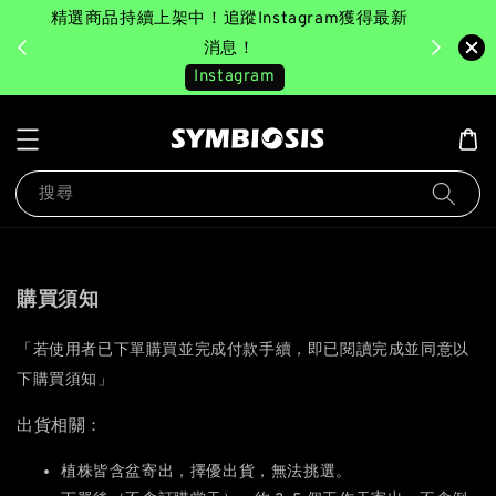
精選商品持續上架中！追蹤Instagram獲得最新
完成消費後
美園｜臺
消息！
Instagram
搜尋
購買須知
「若使用者已下單購買並完成付款手續，即已閱讀完成並同意以
下購買須知」
出貨相關：
植株皆含盆寄出，擇優出貨，無法挑選。