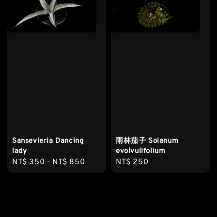
Sansevieria Dancing
雨林茄子 Solanum
lady
evolvulifolium
Regular
NT$ 350
-
NT$ 850
Regular
NT$ 250
price
price