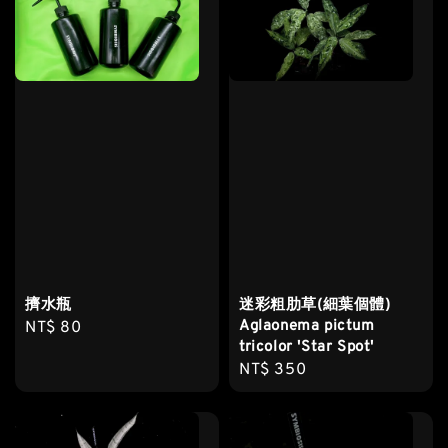
擠水瓶
迷彩粗肋草(細葉個體)
Aglaonema pictum
Regular
NT$ 80
tricolor 'Star Spot'
price
Regular
NT$ 350
price