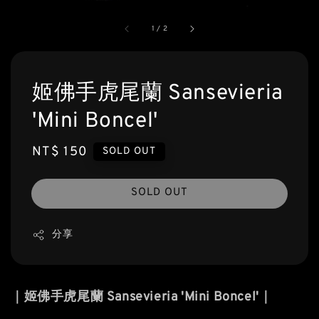
1
/
2
姬佛手虎尾蘭 Sansevieria
'Mini Boncel'
Regular
NT$ 150
SOLD OUT
price
SOLD OUT
分享
｜姬佛手虎尾蘭 Sansevieria 'Mini Boncel'｜