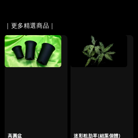
｜更多精選商品｜
高圓盆
迷彩粗肋草(細葉個體)