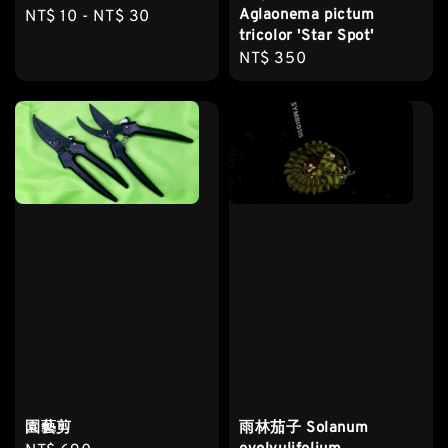
Aglaonema pictum
Regular
NT$ 10
-
NT$ 30
tricolor 'Star Spot'
price
Regular
NT$ 350
price
園藝剪
雨林茄子 Solanum