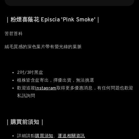
｜粉煙喜蔭花 Episcia 'Pink Smoke'｜
苦苣苔科
絨毛質感的深色葉片帶有螢光綠的葉脈
2吋/3吋黑盆
植株皆含盆寄出，擇優出貨，無法挑選
歡迎追蹤
Instagram
取得更多優惠消息，有任何問題也歡迎
私訊詢問
｜購買前須知｜
詳細請點
購買須知
、
運送相關資訊