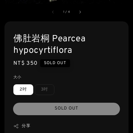
1
/
4
佛肚岩桐 Pearcea
hypocyrtiflora
Regular
NT$ 350
SOLD OUT
price
大小
2吋
3吋
SOLD OUT
分享