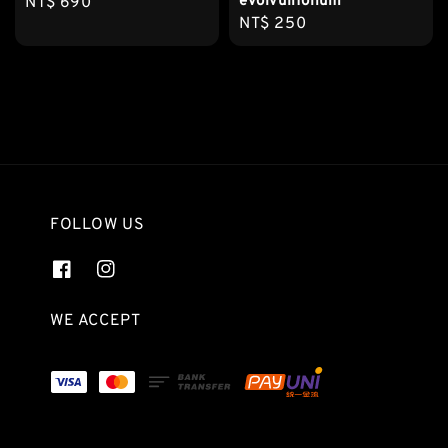
evolvulifolium
Regular
NT$ 690
Regular
NT$ 250
price
price
FOLLOW US
WE ACCEPT