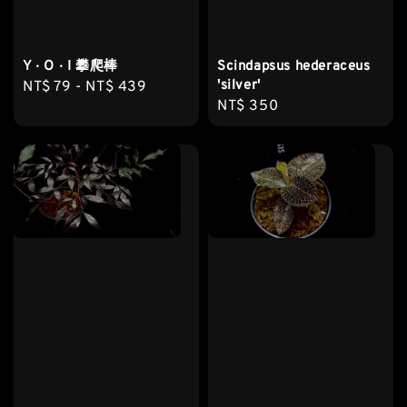
Y ‧ O ‧ I 攀爬棒
Scindapsus hederaceus
'silver'
Regular
NT$ 79
-
NT$ 439
Regular
NT$ 350
price
price