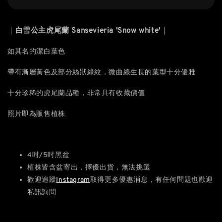
｜
白雪公主虎尾蘭 Sansevieria 'Snow white'
｜
如其名的潔白葉色
帶有漸層黃色及部分絲狀綠紋，
微曲線生長的葉型十分優雅
十分
珍稀的虎尾蘭品種，非常具有收藏價值
照片即為販售植株
4吋/5吋黑盆
植株皆含盆寄出，擇優出貨，無法挑選
歡迎追蹤
Instagram
取得更多優惠消息，有任何問題也歡迎
私訊詢問