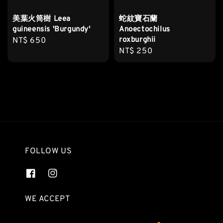
美葉火筒樹 Leea
蛇紋寶石蘭
guineensis 'Burgundy'
Anoectochilus
roxburghii
Regular
NT$ 650
Regular
NT$ 250
price
price
FOLLOW US
WE ACCEPT