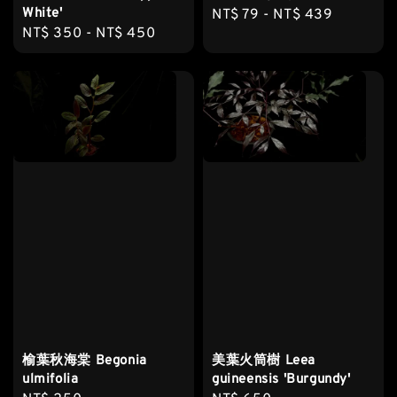
White'
Regular
NT$ 79
-
NT$ 439
Regular
NT$ 350
-
NT$ 450
price
price
榆葉秋海棠 Begonia
美葉火筒樹 Leea
ulmifolia
guineensis 'Burgundy'