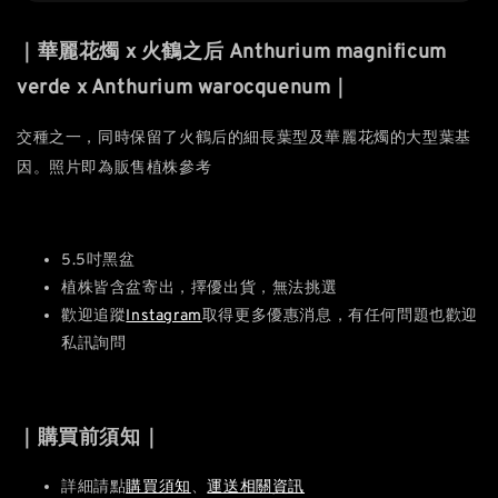
｜華麗花燭 x 火鶴之后 Anthurium magnificum
verde x Anthurium warocquenum｜
交種之一，同時保留了火鶴后的細長葉型及華麗花燭的大型葉基
因。
照片即為販售植株參考
5.5吋黑盆
植株皆含盆寄出，擇優出貨，無法挑選
歡迎追蹤
Instagram
取得更多優惠消息，有任何問題也歡迎
私訊詢問
｜購買前須知｜
詳細請點
購買須知
、
運送相關資訊