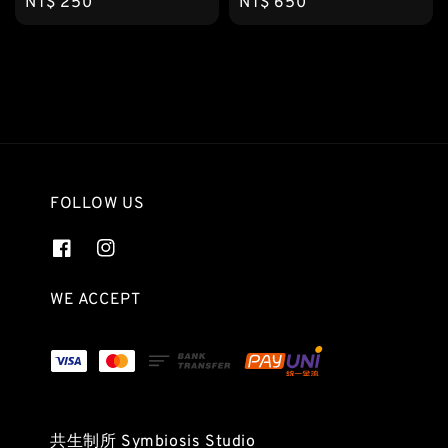
Regular
NT$ 250
Regular
NT$ 650
price
price
FOLLOW US
WE ACCEPT
共生制所 Symbiosis Studio