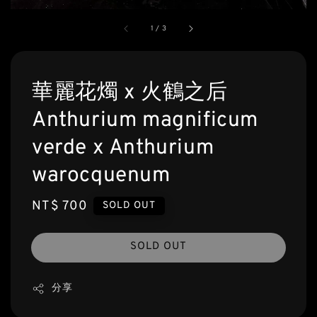
1
/
3
華麗花燭 x 火鶴之后
Anthurium magnificum
verde x Anthurium
warocquenum
Regular
NT$ 700
SOLD OUT
price
SOLD OUT
分享