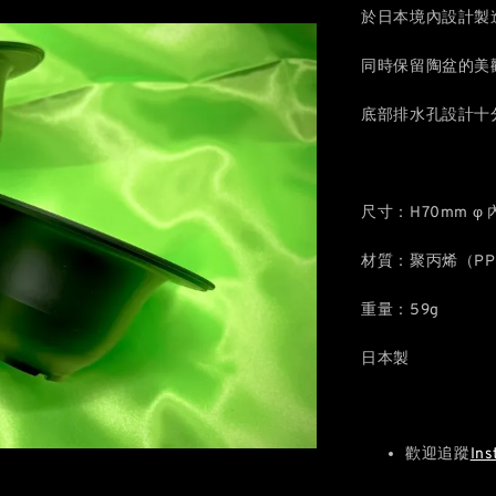
於日本境內設計製
同時保留陶盆的美
底部排水孔設計十
尺寸：H70mm φ 
材質：聚丙烯（PP
重量：59g
日本製
歡迎追蹤
Ins