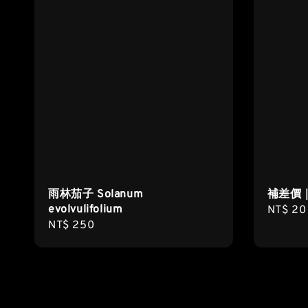
雨林茄子 Solanum
補差價
evolvulifolium
Regula
NT$ 20
Regular
NT$ 250
price
price