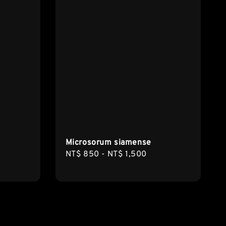
Microsorum siamense
Regular
NT$ 850
-
NT$ 1,500
price