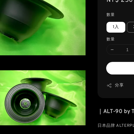
Regular
NT$ 250
price
數量
1入
數量
分享
｜ALT-90 b
日本品牌 ALTERPL