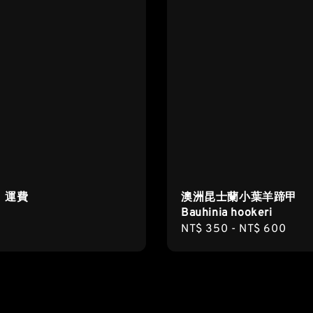
｜運費
澳洲昆士蘭小葉羊蹄甲
Bauhinia hookeri
r
Regular
NT$ 350
-
NT$ 600
price