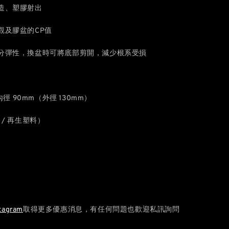
造、塑膠射出
觀及膠盆的CP值
分彈性，換盆時可將底部剪開，減少根系受損
內徑 90mm（外徑 130mm）
 / 再生塑料）
tagram
取得更多優惠消息，有任何問題也歡迎私訊詢問