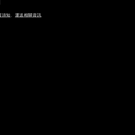
｜
買須知
、
運送相關資訊