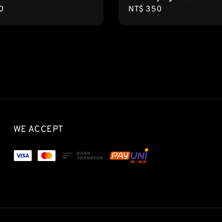
r
0
Regular
NT$ 350
price
WE ACCEPT