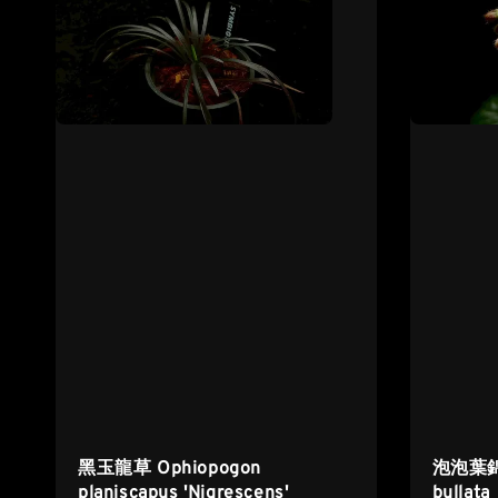
黑玉龍草 Ophiopogon
泡泡葉錦袍
planiscapus 'Nigrescens'
bullata