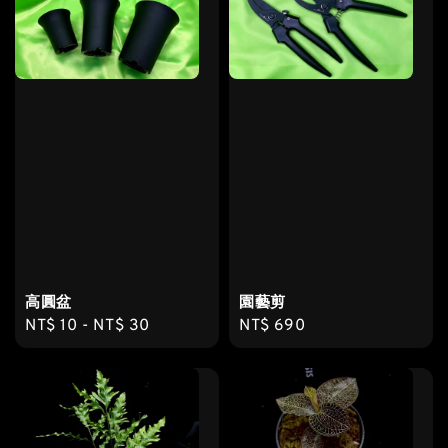
高圓盆
園藝剪
Regular
NT$ 10
-
NT$ 30
Regular
NT$ 690
price
price