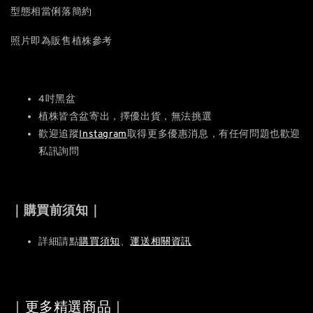
型態相當俐落簡約
照片即為販售植株參考
4吋黑盆
植株皆含盆寄出，擇優出貨，無法挑選
歡迎追蹤
Instagram
取得更多優惠消息，有任何問題也歡迎
私訊詢問
｜購買前須知｜
詳細請點
購買須知
、
運送相關資訊
｜更多精選商品｜