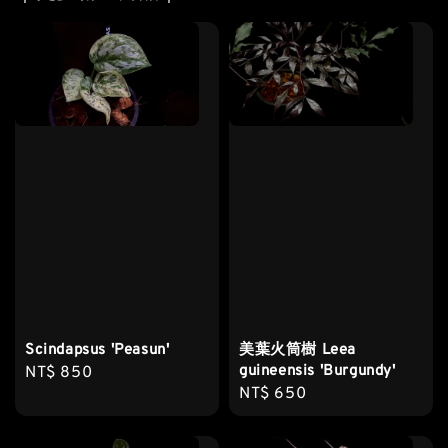
Scindapsus 'Peasun'
美葉火筒樹 Leea
guineensis 'Burgundy'
Regular
NT$ 850
Regular
NT$ 650
price
price