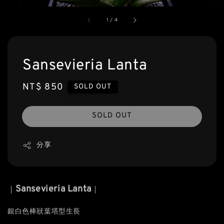
1
/
4
Sansevieria Lanta
Regular
NT$ 850
SOLD OUT
price
SOLD OUT
分享
Sansevieria Lanta
｜
｜
銀白色棒狀葉塔型生長