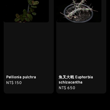
Pellionia pulchra
魚叉大戟 Euphorbia
schizacantha
Regular
NT$ 150
Regular
NT$ 650
price
price