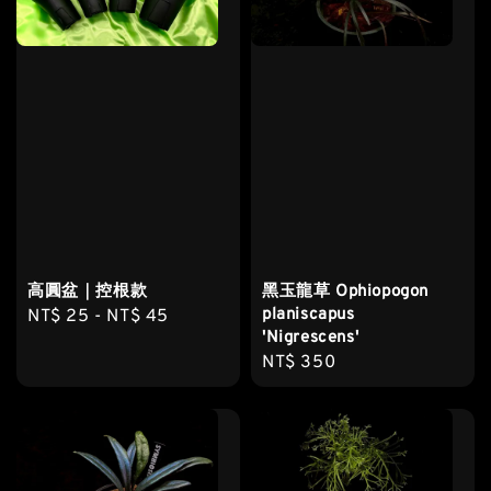
高圓盆｜控根款
黑玉龍草 Ophiopogon
planiscapus
Regular
NT$ 25
-
NT$ 45
'Nigrescens'
price
Regular
NT$ 350
price