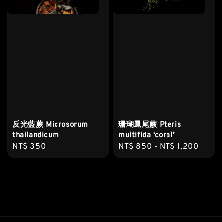
反光藍蕨 Microsorum
珊瑚鳳尾蕨 Pteris
thailandicum
multifida ‘coral’
Regular
NT$ 350
Regular
NT$ 850
-
NT$ 1,200
price
price