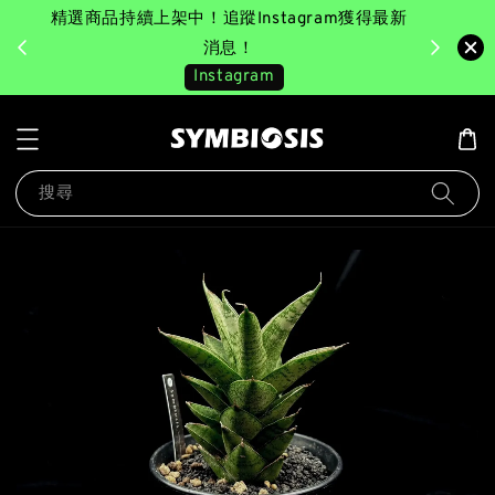
精選商品持續上架中！追蹤Instagram獲得最新
完成消費後
美園｜臺
消息！
Instagram
搜尋