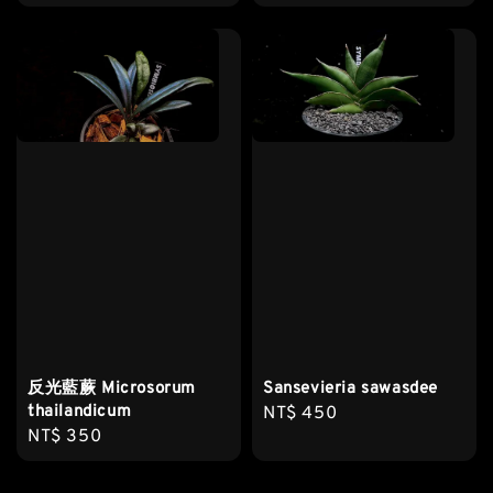
price
price
反光藍蕨 Microsorum
Sansevieria sawasdee
thailandicum
Regular
NT$ 450
Regular
NT$ 350
price
price