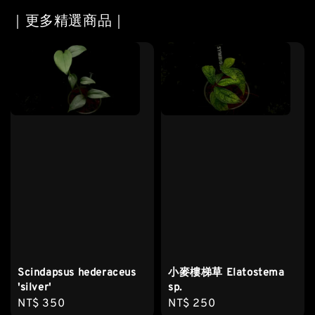
｜更多精選商品｜
Scindapsus hederaceus
小麥樓梯草 Elatostema
'silver'
sp.
Regular
NT$ 350
Regular
NT$ 250