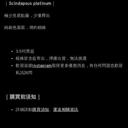
｜
Scindapsus platinum
｜
極少見星點藤，少量釋出
純銀色葉面，簡約精緻
3.5吋黑盆
植株皆含盆寄出，擇優出貨，無法挑選
歡迎追蹤
Instagram
取得更多優惠消息，有任何問題也歡迎
私訊詢問
｜購買前須知｜
詳細請點
購買須知
、
運送相關資訊